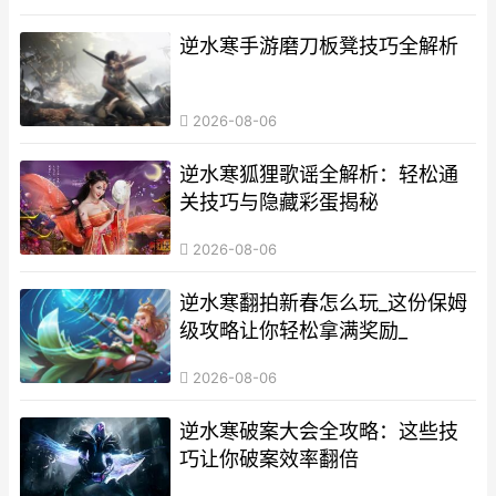
逆水寒手游磨刀板凳技巧全解析
2026-08-06
逆水寒狐狸歌谣全解析：轻松通
关技巧与隐藏彩蛋揭秘
2026-08-06
逆水寒翻拍新春怎么玩_这份保姆
级攻略让你轻松拿满奖励_
2026-08-06
逆水寒破案大会全攻略：这些技
巧让你破案效率翻倍