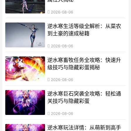
2026-08-06
逆水寒生活等级全解析：从菜农
到土豪的速成秘籍
2026-08-06
逆水寒畜牧任务全攻略：快速升
级技巧与隐藏彩蛋揭秘
2026-08-06
逆水寒巨石突袭全攻略：轻松通
关技巧与隐藏彩蛋
2026-08-06
逆水寒玩法详情：从萌新到高手