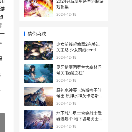
用
2024好玩简单密室逃脱游
戏锦集
游
2024-12-18
点
养
一
猜你喜欢
。
少女前线起偏器2完美过
关策略 少女前线centi
，
2024-12-18
是
，
见习猎魔团罗兰大森林问
号关“隐藏之柱”
度
2024-12-18
原神水神芙卡洛斯啥子时
对
候出 原神水神芙卡洛斯结
局
2024-12-18
地下城与勇士合金战士武
器选哪个 地下城与勇士合
天空套
2024-12-18