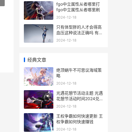
»
fgo中立属性从者哪里打
fgo中立属性从者哪里刷
2024-12-18
只有体型胖的人才会得高
血压这种说法正确吗 有没
有胖的人
2024-12-18
经典文章
绝顶蜗牛不可思议海域策
略
2024-12-18
光遇花憩节活动主题 光遇
花憩节活动时间2024兑换
图
2024-12-18
王权争霸如何快速更新 王
权争霸如何快速赚钱
2024-12-18