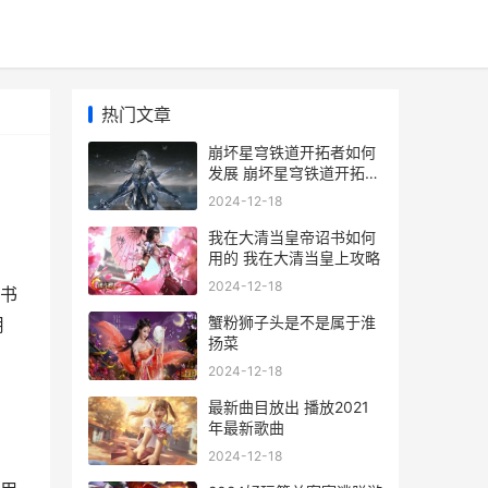
热门文章
崩坏星穹铁道开拓者如何
发展 崩坏星穹铁道开拓者
图片
2024-12-18
我在大清当皇帝诏书如何
用的 我在大清当皇上攻略
2024-12-18
书
蟹粉狮子头是不是属于淮
用
扬菜
2024-12-18
最新曲目放出 播放2021
年最新歌曲
2024-12-18