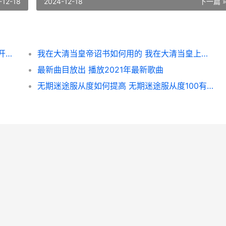
-12-18
2024-12-18
下一篇 
崩坏星穹铁道开拓者如何发展 崩坏星穹铁道开拓者图片
我在大清当皇帝诏书如何用的 我在大清当皇上攻略
最新曲目放出 播放2021年最新歌曲
无期迷途服从度如何提高 无期迷途服从度100有什么用