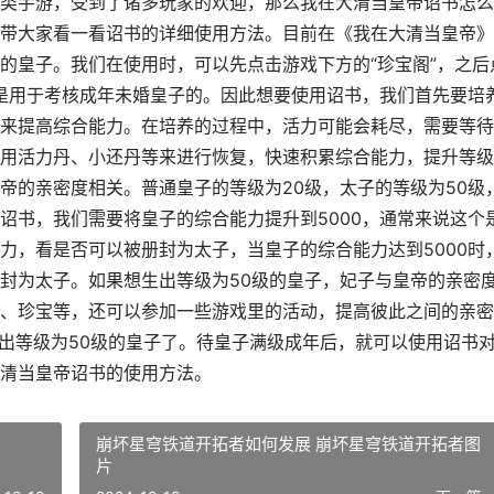
类手游，受到了诸多玩家的欢迎，那么我在大清当皇帝诏书怎么
带大家看一看诏书的详细使用方法。目前在《我在大清当皇帝》
的皇子。我们在使用时，可以先点击游戏下方的“珍宝阁”，之后
它是用于考核成年未婚皇子的。因此想要使用诏书，我们首先要培
来提高综合能力。在培养的过程中，活力可能会耗尽，需要等待
用活力丹、小还丹等来进行恢复，快速积累综合能力，提升等级
帝的亲密度相关。普通皇子的等级为20级，太子的等级为50级
诏书，我们需要将皇子的综合能力提升到5000，通常来说这个
力，看是否可以被册封为太子，当皇子的综合能力达到5000时
封为太子。如果想生出等级为50级的皇子，妃子与皇帝的亲密
、珍宝等，还可以参加一些游戏里的活动，提高彼此之间的亲密
生出等级为50级的皇子了。待皇子满级成年后，就可以使用诏书
清当皇帝诏书的使用方法。
崩坏星穹铁道开拓者如何发展 崩坏星穹铁道开拓者图
片