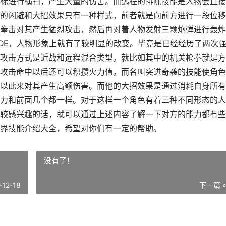
标进行横扫，产生大量的伤害。而远程的排除技能是人物会直接
的闪避和大招效果只有一种样式，前者就是向前方进行一段位移
拳击对其产生猛烈攻击，然后再对着人物发射三颗炮弹进行轰炸
ODE，人物形象上就有了较明显的改变。毕竟是已经经历了两次
攻击方式是近战和远程混合类型。就比如其中的机关枪拳就是方
攻击命中以后还可以积攒火力值。而名叫突进奇袭的技能使角色
以此来对其产生高额伤害。而他的大招效果是通过消耗自身所有
力和前面几个都一样。对于这样一个角色有着三种不同形态的人
较感兴趣的话，就可以通过上述内容了解一下对方的能力都有些
界技能介绍大全，希望对你们有一定的帮助。
没有了！
-12-18
下一篇 